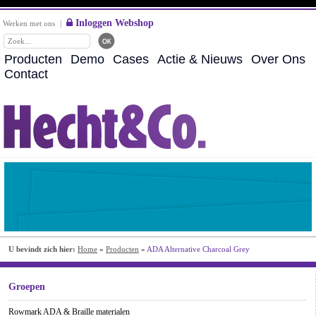
Inloggen Webshop
Werken met ons
|
Producten
Demo
Cases
Actie & Nieuws
Over Ons
Contact
U bevindt zich hier:
Home
»
Producten
»
ADA Alternative Charcoal Grey
Groepen
Rowmark ADA & Braille materialen