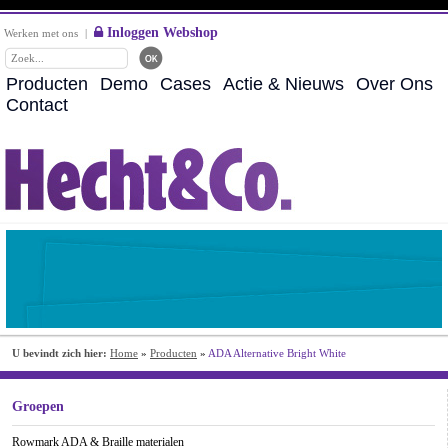
Inloggen Webshop
Werken met ons
|
Producten
Demo
Cases
Actie & Nieuws
Over Ons
Contact
U bevindt zich hier:
Home
»
Producten
»
ADA Alternative Bright White
Groepen
Rowmark ADA & Braille materialen