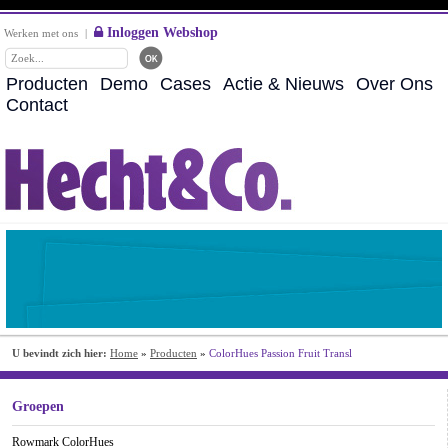
Inloggen Webshop
Werken met ons
|
Producten
Demo
Cases
Actie & Nieuws
Over Ons
Contact
U bevindt zich hier:
Home
»
Producten
»
ColorHues Passion Fruit Transl
Groepen
Rowmark ColorHues