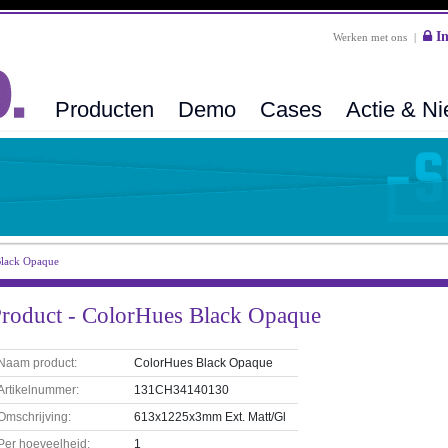
In
Werken met ons
|
Producten
Demo
Cases
Actie & N
Black Opaque
roduct - ColorHues Black Opaque
Naam product:
ColorHues Black Opaque
Artikelnummer:
131CH34140130
Omschrijving:
613x1225x3mm Ext. Matt/Gl
Per hoeveelheid:
1