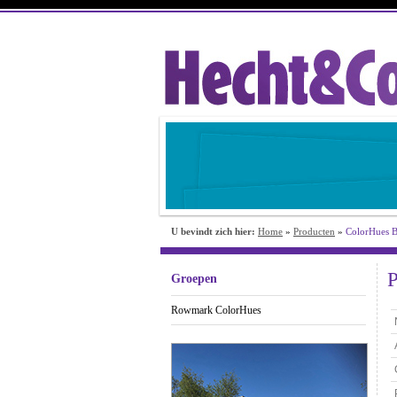
U bevindt zich hier:
Home
»
Producten
»
ColorHues 
P
Groepen
Rowmark ColorHues