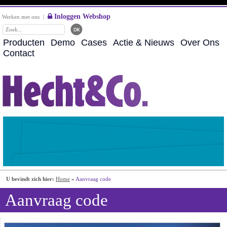
Inloggen Webshop
Werken met ons
|
Producten
Demo
Cases
Actie & Nieuws
Over Ons
Contact
U bevindt zich hier:
Home
»
Aanvraag code
Aanvraag code