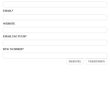
EMAIL*
WEBSITE
EMAIL FACTUUR*
BTW NUMMER*
© 2026 |
C. Hecht & Co. b.v.
|
Privacy Statement
| Samsonweg 57, 1521 RB
Wormerveer, Netherlands | + 31 75 647 5040 | Email:
Info@hecht.nl