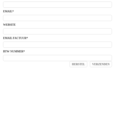
EMAIL*
WEBSITE
EMAIL FACTUUR*
BTW NUMMER*
© 2026 |
C. Hecht & Co. b.v.
|
Privacy Statement
| Samsonweg 57, 1521 RB
Wormerveer, Netherlands | + 31 75 647 5040 | Email:
Info@hecht.nl