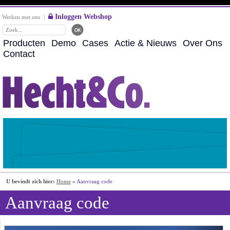
Inloggen Webshop
Werken met ons
|
Producten
Demo
Cases
Actie & Nieuws
Over Ons
Contact
U bevindt zich hier:
Home
»
Aanvraag code
Aanvraag code